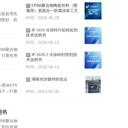
EPBB聚合物陶瓷坯料（围
7
堰用）底面合一防腐涂装工艺
表面处理先
说明书
时间：2026-06-28
用喷砂、机
JP-1619 冷涂锌片铝钝化剂
8
技术说明书
时间：2026-06-13
BB聚合物
JP-1618-2 冷涂锌封闭剂技
9
、打磨先用
术说明书
时间：2026-06-13
湖南光伏镀锌的优点
10
喷涂EPN
腻子→打磨
时间：2023-07-30
明书
BB聚合物
（室内或储