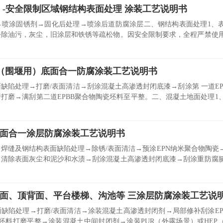
10）-安全限制区域钢结构表面处理 涂装工艺说明书
→喷涂固锈剂→固化后处理→喷涂后道防腐涂层二、钢结构表面处理1、
去除油污，灰尘，旧涂层和铁锈等疏松物。因安全限制要求，全程严禁使
料（围堰用）底面合一防腐涂装工艺说明书
缺陷处理→打磨/表面清洁→刮涂混凝土高渗透封闭底漆→刮涂第 一道EP
打磨→满刮第二道EPBB聚合物陶瓷坯料至平整。二、混凝土地面处理1
底面合一涂层防腐涂装工艺说明书
焊缝及钢结构表面缺陷处理→除锈/表面清洁→预涂EPN纳米聚合物陶瓷→
：清除表面灰尘和泥沙和水渍→刮涂混凝土高渗透封闭底漆→刮涂重防腐
面、顶背面、平台楼梯、沟池等 三涂层防腐涂装工艺说
缺陷处理→打磨/表面清洁→涂装混凝土高渗透封闭剂→局部修补刮涂EP
瓷坯料打磨平整→涂装混凝土中间封闭剂→涂装PUR（外露场景）或HEP