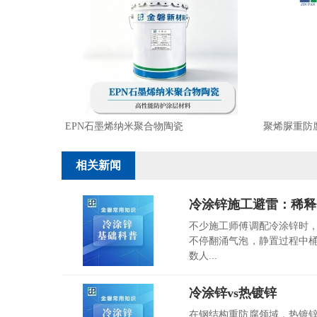
EPN石墨烯纳米聚合物陶瓷
聚烯脲重防
相关新闻
冷涂锌施工避雷：稀释
不少施工师傅调配冷涂锌时
不停翻涌气泡，静置过程中
数人...
冷涂锌vs热镀锌
在钢结构重防腐领域，热镀