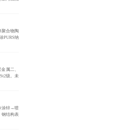
B聚合物陶
PURS纳
双金属二、
St2级。未
冷涂锌→喷
、钢结构表