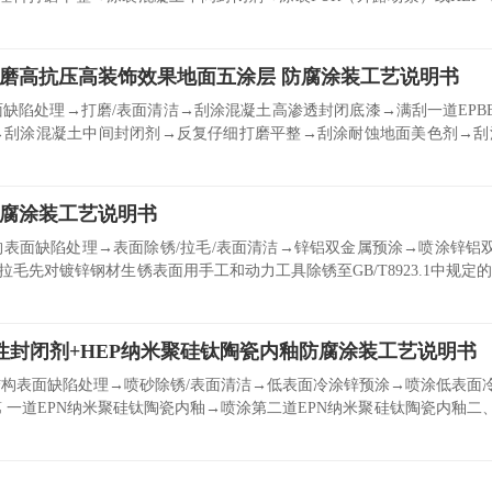
磨高抗压高装饰效果地面五涂层 防腐涂装工艺说明书
缺陷处理→打磨/表面清洁→刮涂混凝土高渗透封闭底漆→满刮一道EPB
刮涂混凝土中间封闭剂→反复仔细打磨平整→刮涂耐蚀地面美色剂→刮涂
腐涂装工艺说明书
表面缺陷处理→表面除锈/拉毛/表面清洁→锌铝双金属预涂→喷涂锌铝
拉毛先对镀锌钢材生锈表面用手工和动力工具除锈至GB/T8923.1中规定的
性封闭剂+HEP纳米聚硅钛陶瓷内釉防腐涂装工艺说明书
构表面缺陷处理→喷砂除锈/表面清洁→低表面冷涂锌预涂→喷涂低表面
 一道EPN纳米聚硅钛陶瓷内釉→喷涂第二道EPN纳米聚硅钛陶瓷内釉二