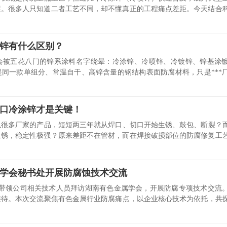
*方案。很多人只知道二者工艺不同，却不懂真正的工程痛点差距。今天结合
锌有什么区别？
会被五花八门的锌系涂料名字绕晕：冷涂锌、冷喷锌、冷镀锌、锌基涂
同一款单组分、常温自干、高锌含量的钢结构表面防腐材料，只是***
口冷涂锌才是关键！
么很多厂家的产品，短短两三年就从焊口、切口开始生锈、鼓包、断裂？
**生锈，稳定性极强？原来差距不在管材，而在焊接破损部位的防腐修复工
学会秘书处开展防腐蚀技术交流
为教授带领公司相关技术人员拜访湖南有色金属学会，开展防腐专项技术交流
接待。本次交流聚焦有色金属行业防腐痛点，以企业核心技术为依托，共