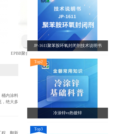
JP-1611聚苯胺环氧封闭剂技术说明书
EPBB聚合物陶瓷胚料
Top2
，桶内涂料
况，绝大多
冷涂锌vs热镀锌
Top3
工程、翻新