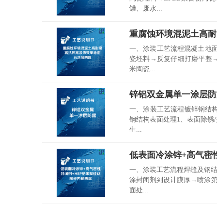
罐、废水...
重腐蚀环境混泥土高耐
一、涂装工艺流程混凝土地面
瓷坯料→反复仔细打磨平整→
米陶瓷...
锌铝双金属单一涂层防
一、涂装工艺流程镀锌钢结构
钢结构表面处理1、表面除锈/
生...
低表面冷涂锌+高气密
一、涂装工艺流程焊缝及钢结
涂封闭剂到设计膜厚→喷涂第
面处...