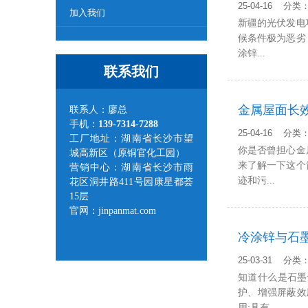
25-04-16 分
加入我们
新疆的光伏发电
候条件极为恶劣
涂锌...
联系我们
金属屋面长
联系人：廖总
手机：
139-7314-7288
25-04-16 分
工厂地址：湖南省长沙市望
你是否曾担心金
城高新区（原铜官化工园）
来了解一下这个
营销中心：湖南省长沙市雨
迹和污...
花区洞井路411号园康星都荟
15层
官网：jinpanmat.com
冷涂锌与石墨
25-03-31 分
知道什么是石墨
护、增强屏蔽效
用;具有...